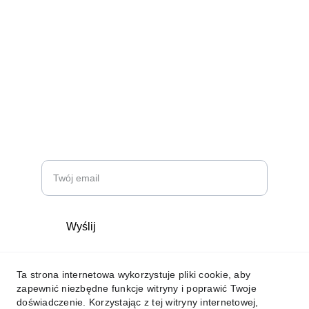
info@badzkimchcesz.pl
+48 606 367 593
BĄDŹ NA BIEŻĄCO
Email
Wyślij
Ta strona internetowa wykorzystuje pliki cookie, aby
© 2024. All rights reserved.
zapewnić niezbędne funkcje witryny i poprawić Twoje
doświadczenie. Korzystając z tej witryny internetowej,
Website built by Mikolaj Juszczynski