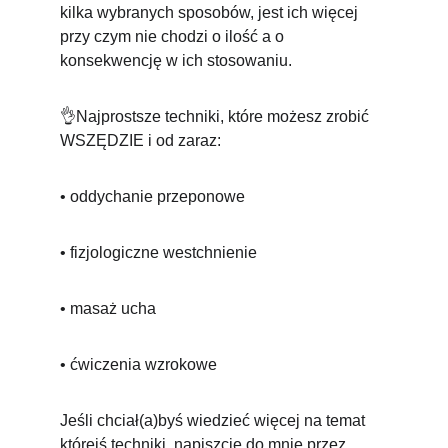
kilka wybranych sposobów, jest ich więcej 
przy czym nie chodzi o ilość a o 
konsekwencję w ich stosowaniu.
👌Najprostsze techniki, które możesz zrobić 
WSZĘDZIE i od zaraz:
• oddychanie przeponowe 
• fizjologiczne westchnienie
• masaż ucha
• ćwiczenia wzrokowe
Jeśli chciał(a)byś wiedzieć więcej na temat 
którejś techniki, napiszcie do mnie przez 